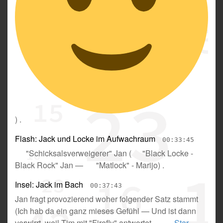
) .
Flash: Jack und Locke im Aufwachraum
00:33:45
"Schicksalsverweigerer" Jan
(
"Black Locke -
Black Rock" Jan
—
"Matlock" - Marijo
) .
Insel: Jack im Bach
00:37:43
Jan fragt provozierend woher folgender Satz stammt
(
Ich hab da ein ganz mieses Gefühl
—
Und ist dann
verwirrt, weil Tim mit "Firefly" antwortet
—
Star