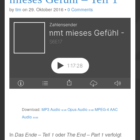
by
tim
on
29. Oktober 2016
•
0 Comments
Download:
MP3 Audio
Opus Audio
MPEG-4 AAC
36 MB
35 MB
Audio
38 MB
In
Das Ende – Teil 1
oder
The End – Part 1
verfolgt