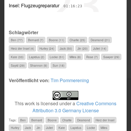
Insel: Flugzeugreparatur
01:16:23
Schlagwörter
Ben (77)
Bernard (7)
Boone (11)
Charlie (25)
Desmond (21)
Herz der Insel (4)
Hurley (24)
Jack (50)
Jin (20)
Juliet (14)
Kate (33)
Lapidus (2)
Locke (51)
Miles (8)
Rose (7)
Sawyer (29)
Sayid (29)
Shannon (9)
Sun (18)
Veröffentlicht von:
Tim Pommerening
This work is licensed under a
Creative Commons
Attribution 3.0 Germany License
Tags:
Ben
Bernard
Boone
Charlie
Desmond
Herz der Insel
Hurley
Jack
Jin
Juliet
Kate
Lapidus
Locke
Miles