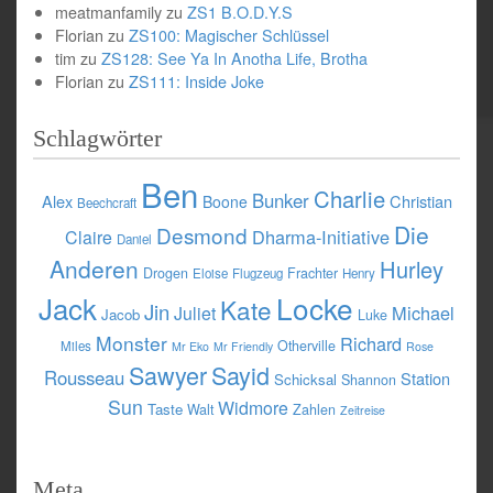
meatmanfamily
zu
ZS1 B.O.D.Y.S
Florian
zu
ZS100: Magischer Schlüssel
tim
zu
ZS128: See Ya In Anotha Life, Brotha
Florian
zu
ZS111: Inside Joke
Schlagwörter
Ben
Charlie
Bunker
Alex
Christian
Boone
Beechcraft
Die
Desmond
Dharma-Initiative
Claire
Daniel
Anderen
Hurley
Drogen
Frachter
Eloise
Flugzeug
Henry
Jack
Locke
Kate
Jin
Michael
Juliet
Jacob
Luke
Monster
Richard
Otherville
Miles
Mr Eko
Mr Friendly
Rose
Sawyer
Sayid
Rousseau
Station
Schicksal
Shannon
Sun
Widmore
Taste
Walt
Zahlen
Zeitreise
Meta