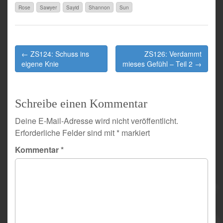
Rose
Sawyer
Sayid
Shannon
Sun
Post
← ZS124: Schuss ins
ZS126: Verdammt
navigation
eigene Knie
mieses Gefühl – Teil 2 →
Schreibe einen Kommentar
Deine E-Mail-Adresse wird nicht veröffentlicht.
Erforderliche Felder sind mit
*
markiert
Kommentar
*