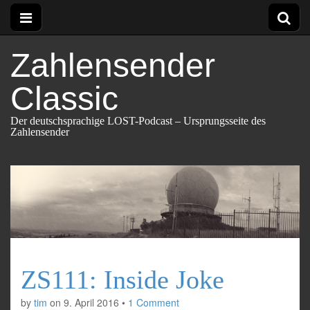
Zahlensender
Classic
Der deutschsprachige LOST-Podcast – Ursprungsseite des
Zahlensender
ZS111: Inside Joke
by
tim
on
9. April 2016
•
1 Comment