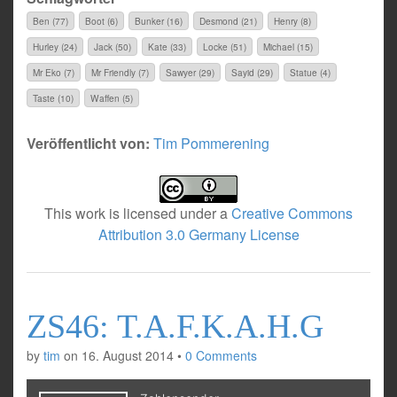
Ben (77)
Boot (6)
Bunker (16)
Desmond (21)
Henry (8)
Hurley (24)
Jack (50)
Kate (33)
Locke (51)
Michael (15)
Mr Eko (7)
Mr Friendly (7)
Sawyer (29)
Sayid (29)
Statue (4)
Taste (10)
Waffen (5)
Veröffentlicht von:
Tim Pommerening
This work is licensed under a
Creative Commons
Attribution 3.0 Germany License
ZS46: T.A.F.K.A.H.G
by
tim
on
16. August 2014
•
0 Comments