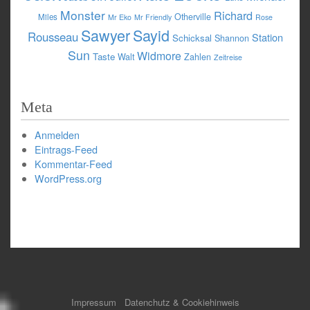
Monster
Richard
Otherville
Miles
Mr Eko
Mr Friendly
Rose
Sawyer
Sayid
Rousseau
Station
Schicksal
Shannon
Sun
Widmore
Taste
Walt
Zahlen
Zeitreise
Meta
Anmelden
Eintrags-Feed
Kommentar-Feed
WordPress.org
Impressum
Datenchutz & Cookiehinweis