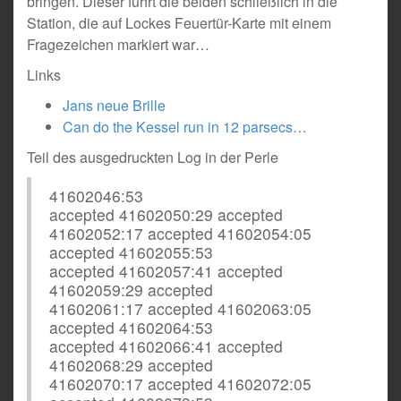
bringen. Dieser führt die beiden schließlich in die
Station, die auf Lockes Feuertür-Karte mit einem
Fragezeichen markiert war…
Links
Jans neue Brille
Can do the Kessel run in 12 parsecs…
Teil des ausgedruckten Log in der Perle
41602046:53
accepted 41602050:29 accepted
41602052:17 accepted 41602054:05
accepted 41602055:53
accepted 41602057:41 accepted
41602059:29 accepted
41602061:17 accepted 41602063:05
accepted 41602064:53
accepted 41602066:41 accepted
41602068:29 accepted
41602070:17 accepted 41602072:05