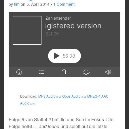
by
tim
on
5. April 2014
•
1 Comment
Download:
MP3 Audio
Opus Audio
MPEG-4 AAC
26 MB
30 MB
Audio
29 MB
Folge 5 von Staffel 2 hat Jin und Sun im Fokus. Die
Folge heißt
… and found
und spielt auf die letzte