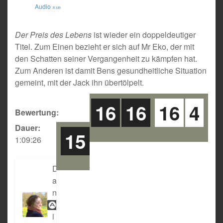
Audio
35 MB
Der Preis des Lebens
ist wieder ein doppeldeutiger
Titel. Zum Einen bezieht er sich auf Mr Eko, der mit
den Schatten seiner Vergangenheit zu kämpfen hat.
Zum Anderen ist damit Bens gesundheitliche Situation
gemeint, mit der Jack ihn übertölpelt.
16
16
16
4
Bewertung:
Dauer:
15
1:09:26
D
a
n
n
i