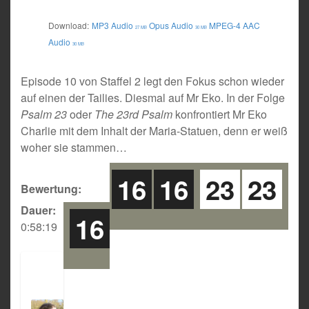
Download:
MP3 Audio
Opus Audio
MPEG-4 AAC
27 MB
30 MB
Audio
30 MB
Episode 10 von Staffel 2 legt den Fokus schon wieder
auf einen der Tailies. Diesmal auf Mr Eko. In der Folge
Psalm 23
oder
The 23rd Psalm
konfrontiert Mr Eko
Charlie mit dem Inhalt der Maria-Statuen, denn er weiß
woher sie stammen…
16
16
23
23
Bewertung:
Dauer:
16
0:58:19
D
a
n