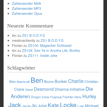
Zahlensender M4A
Zahlensender MP3
Zahlensender Opus
Neueste Kommentare
tim
zu
ZS1 B.O.D.Y.S
meatmanfamily
zu
ZS1 B.O.D.Y.S
Florian
zu
ZS100: Magischer Schlüssel
tim
zu
ZS128: See Ya In Anotha Life, Brotha
Florian
zu
ZS111: Inside Joke
Schlagwörter
Ben
Charlie
Bunker
Alex
Christian
Boone
Beechcraft
Die
Desmond
Dharma-Initiative
Claire
Daniel
Anderen
Hurley
Drogen
Frachter
Eloise
Flugzeug
Henry
Jack
Locke
Kate
Jin
Michael
Juliet
Jacob
Luke