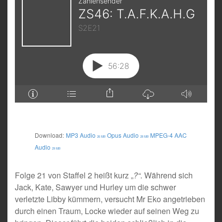
Download:
MP3 Audio
Opus Audio
MPEG-4 AAC
26 MB
28 MB
Audio
29 MB
Folge 21 von Staffel 2 heißt kurz „
?“
. Während sich
Jack, Kate, Sawyer und Hurley um die schwer
verletzte Libby kümmern, versucht Mr Eko angetrieben
durch einen Traum, Locke wieder auf seinen Weg zu