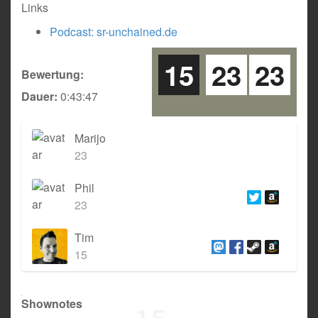
Links
Podcast: sr-unchained.de
15
23
23
Bewertung:
Dauer:
0:43:47
Marijo
23
Phil
23
Tim
15
Shownotes