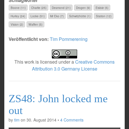
Schlagwörter
Boone (11)
Charlie (25)
Desmond (21)
Drogen (9)
Eisbär (5)
Hurley (24)
Locke (51)
Mr Eko (7)
Schwitzhütte (1)
Station (12)
Vision (2)
Waffen (5)
Veröffentlicht von:
Tim Pommerening
This work is licensed under a
Creative Commons
Attribution 3.0 Germany License
ZS48: John locked me
out
by
tim
on
30. August 2014
•
4 Comments