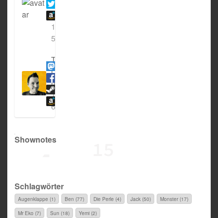
i
l
1
5
T
i
m
1
6
Shownotes
Schlagwörter
Augenklappe (1)
Ben (77)
Die Perle (4)
Jack (50)
Monster (17)
Mr Eko (7)
Sun (18)
Yemi (2)