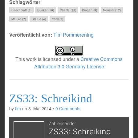
Schlagwörter
Beechcraft (8)
Bunker (16)
Charlie (25)
Drogen (9)
Monster (17)
Mr Eko (7)
Statue (4)
Yemi (2)
Veröffentlicht von:
Tim Pommerening
This work is licensed under a
Creative Commons
Attribution 3.0 Germany License
ZS33: Schreikind
by
tim
on
3. Mai 2014
•
0 Comments