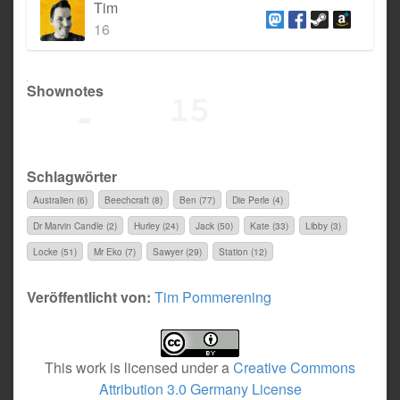
Tim
16
Shownotes
Schlagwörter
Australien (6)
Beechcraft (8)
Ben (77)
Die Perle (4)
Dr Marvin Candle (2)
Hurley (24)
Jack (50)
Kate (33)
Libby (3)
Locke (51)
Mr Eko (7)
Sawyer (29)
Station (12)
Veröffentlicht von:
Tim Pommerening
This work is licensed under a
Creative Commons
Attribution 3.0 Germany License