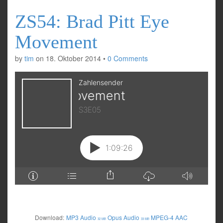
ZS54: Brad Pitt Eye
Movement
by
tim
on
18. Oktober 2014
•
0 Comments
Download:
MP3 Audio
Opus Audio
MPEG-4 AAC
32 MB
33 MB