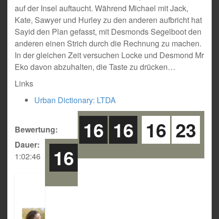
auf der Insel auftaucht. Während Michael mit Jack,
Kate, Sawyer und Hurley zu den anderen aufbricht hat
Sayid den Plan gefasst, mit Desmonds Segelboot den
anderen einen Strich durch die Rechnung zu machen.
In der gleichen Zeit versuchen Locke und Desmond Mr
Eko davon abzuhalten, die Taste zu drücken…
Links
Urban Dictionary: LTDA
16
16
16
23
Bewertung:
Dauer:
16
1:02:46
D
a
n