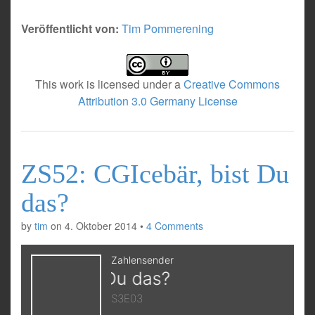
Veröffentlicht von:
Tim Pommerening
This work is licensed under a
Creative Commons
Attribution 3.0 Germany License
ZS52: CGIcebär, bist Du
das?
by
tim
on
4. Oktober 2014
•
4 Comments