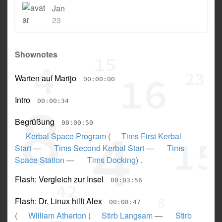
Jan
23
Shownotes
Warten auf Marijo
00:00:00
Intro
00:00:34
Begrüßung
00:00:50
Kerbal Space Program
(
Tims First Kerbal
Start
—
Tims Second Kerbal Start
—
Tims
Space Station
—
Tims Docking
) .
Flash: Vergleich zur Insel
00:03:56
Flash: Dr. Linux hilft Alex
00:08:47
(
William Atherton
(
Stirb Langsam
—
Stirb