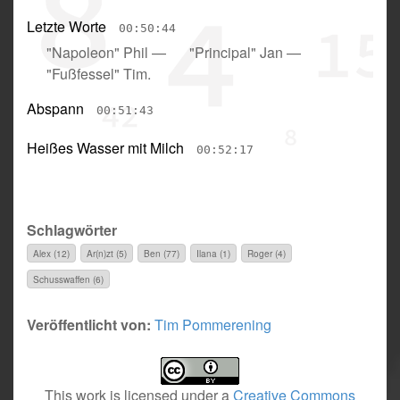
Letzte Worte
00:50:44
"Napoleon" Phil
—
"Principal" Jan
—
"Fußfessel" Tim
.
Abspann
00:51:43
Heißes Wasser mit Milch
00:52:17
Schlagwörter
Alex (12)
Ar(n)zt (5)
Ben (77)
Ilana (1)
Roger (4)
Schusswaffen (6)
Veröffentlicht von:
Tim Pommerening
This work is licensed under a
Creative Commons