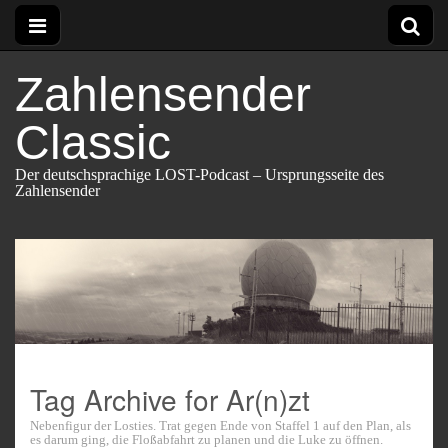
Zahlensender
Classic
Der deutschsprachige LOST-Podcast – Ursprungsseite des
Zahlensender
Tag Archive for Ar(n)zt
Nebenfigur der Losties. Trat gegen Ende von Staffel 1 auf den Plan, als
es darum ging, die Floßabfahrt zu planen und die Luke zu öffnen.