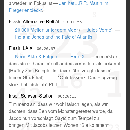
3 wieder im Fokus ist
—
Jan hat J.R.R. Martin im
Flieger entdeckt
.
Flash: Alternative Relität
00:11:55
20.000 Meilen unter dem Meer
(
Jules Verne
) —
Indiana Jones and the Fate of Atlantis
.
Flash: LA X
00:20:37
Neue Akte-X Folgen
—
Erde X
—
Tim merkt an,
dass sich Charactere oft anders verhalten, als bekannt
(
Hurley zum Beispiel ist davon überzeugt, dass er
immer Glück hat
) —
"Quintessenz: Das Flugzeug
stürzt halt nicht ab" Phil
.
Insel: Schwan-Station
00:26:11
Tim merkt an, dass wir wohl falsch lagen, als wir
dachten, dass Ben vom Monster gerettet wurde, da
Jacob nun vorschlägt, Sayid zum Tempel zu
bringen.Mit Jacobs letzten Worten "Sie kommen"