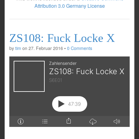
Attribution 3.0 Germany License
ZS108: Fuck Locke X
by
tim
on
27. Februar 2016
•
0 Comments