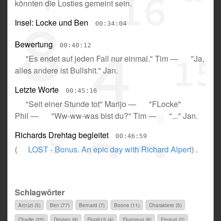
könnten die Losties gemeint sein
.
Insel: Locke und Ben
00:34:04
Bewertung
00:40:12
"Es endet auf jeden Fall nur einmal." Tim
—
"Ja,
alles andere ist Bullshit." Jan
.
Letzte Worte
00:45:16
"Seit einer Stunde tot" Marijo
—
"FLocke"
Phil
—
"Ww-ww-was bist du?" Tim
—
"..." Jan
.
Richards Drehtag begleitet
00:46:59
(
LOST - Bonus. An epic day with Richard Alpert
) .
Schlagwörter
Ar(n)zt (5)
Ben (77)
Bernard (7)
Boone (11)
Charaktere (5)
Charlie (25)
Drogen (9)
Flug815 (4)
Flugzeug (8)
Frogurt (2)