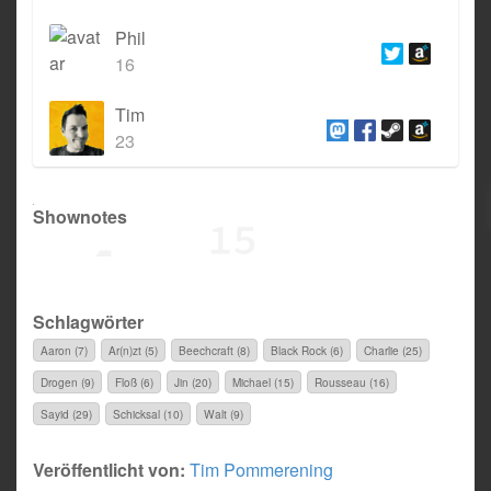
Phil
16
Tim
23
Shownotes
Schlagwörter
Aaron (7)
Ar(n)zt (5)
Beechcraft (8)
Black Rock (6)
Charlie (25)
Drogen (9)
Floß (6)
Jin (20)
Michael (15)
Rousseau (16)
Sayid (29)
Schicksal (10)
Walt (9)
Veröffentlicht von:
Tim Pommerening