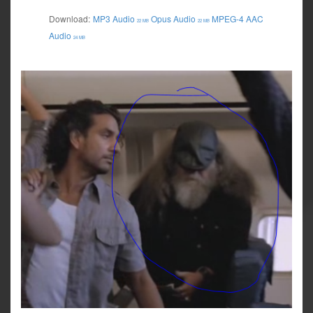
Download:
MP3 Audio
Opus Audio
MPEG-4 AAC
22 MB
22 MB
Audio
24 MB