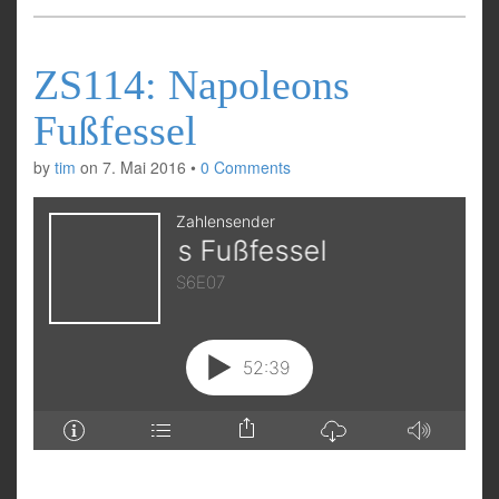
ZS114: Napoleons
Fußfessel
by
tim
on
7. Mai 2016
•
0 Comments