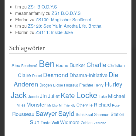
tim
zu
ZS1 B.O.D.Y.S
meatmanfamily
zu
ZS1 B.O.D.Y.S
Florian
zu
ZS100: Magischer Schlüssel
tim
zu
ZS128: See Ya In Anotha Life, Brotha
Florian
zu
ZS111: Inside Joke
Schlagwörter
Ben
Charlie
Bunker
Alex
Christian
Boone
Beechcraft
Die
Desmond
Dharma-Initiative
Claire
Daniel
Anderen
Hurley
Drogen
Frachter
Eloise
Flugzeug
Henry
Jack
Locke
Kate
Jin
Michael
Juliet
Jacob
Luke
Monster
Richard
Otherville
Miles
Mr Eko
Mr Friendly
Rose
Sawyer
Sayid
Rousseau
Station
Schicksal
Shannon
Sun
Widmore
Taste
Walt
Zahlen
Zeitreise