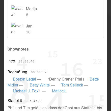
Marijo
8
Jan
16
Shownotes
Intro
00:00:40
Begrüßung
00:00:57
Boston Legal
—
"Denny Crane" Phil
(
Bette
Midler
—
Betty White
—
Tom Selleck
—
Michael J. Fox
) —
Matlock
.
Staffel 6
00:04:20
Phil und Tim gefällt es, dass der Cast aus Staffel 1 bis