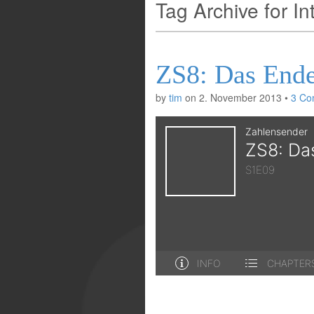
Tag Archive for In
ZS8: Das Ende
by
tim
on
2. November 2013
•
3 Co