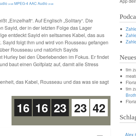
App dei
udio
MPEG-4 AAC Audio
24 MB
29 MB
Podca
ißt „Einzelhaft“. Auf Englisch „Solitary“. Die
Sayid, der in der letzten Folge das Lager
Zahl
olge entdeckt Sayid ein seltsames Kabel, das aus
Zahl
Zahl
t. Sayid folgt ihm und wird von Rousseau gefangen
über Rousseau und natürlich Sayids
ht Hurley bei den Überlebenden im Fokus. Er findet
Neues
nd baut einen Golfplatz auf, damit alle Stress
tim
z
meat
enheit, das Kabel, Rousseau und das was sie sagt
Flori
tim
z
Brot
Flori
16
16
23
23
42
Schla
Alex