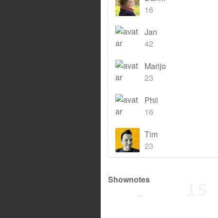
16
Jan
42
Marijo
23
Phil
16
Tim
23
Shownotes