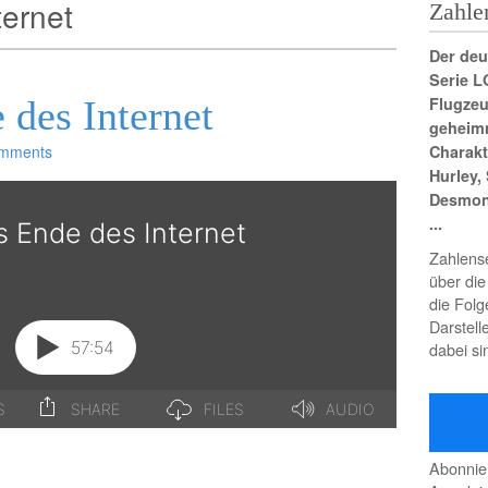
ternet
Zahle
Der deu
Serie L
 des Internet
Flugzeu
geheimn
mments
Charakt
Hurley,
Desmon
...
Zahlense
über di
die Fol
Darstell
dabei si
Abonnie