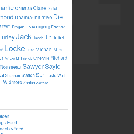
harlie
Claire
Christian
Daniel
Die
mond
Dharma-Initiative
eren
Drogen
Frachter
Eloise
Flugzeug
Jack
Hurley
Jin
Juliet
Jacob
Locke
e
Michael
Luke
Miles
er
Richard
Otherville
Mr Eko
Mr Friendly
Sawyer
Sayid
Rousseau
Sun
Station
sal
Taste
Shannon
Walt
Widmore
Zahlen
Zeitreise
lden
rags-Feed
entar-Feed