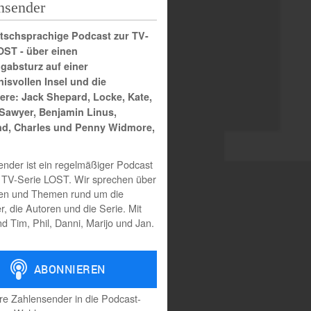
nsender
tschsprachige Podcast zur TV-
OST - über einen
gabsturz auf einer
isvollen Insel und die
ere: Jack Shepard, Locke, Kate,
 Sawyer, Benjamin Linus,
d, Charles und Penny Widmore,
nder ist ein regelmäßiger Podcast
e TV-Serie LOST. Wir sprechen über
gen und Themen rund um die
er, die Autoren und die Serie. Mit
nd Tim, Phil, Danni, Marijo und Jan.
re Zahlensender in die Podcast-