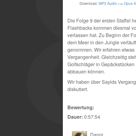
Download:
MP3 Audio
Opus A
27 MB
Die Folge 9 der ersten Staffel he
Flashbacks kommen diesmal von 
verlassen hat. Zu Beginn der F
dem Meer in den Jungle verläuf
genommen. Wir erfahren etwas 
Vergangenheit. Gleichzeitig ste
Golfschläger in Gepäckstücken u
abbauen können.
Wir haben über Sayids Vergang
diskutiert.
Bewertung:
Dauer:
0:57:54
Danni