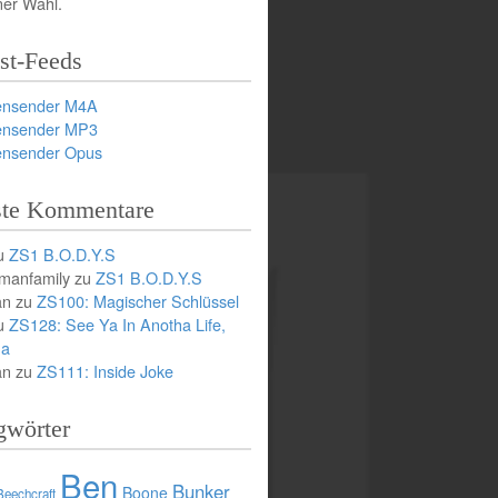
ner Wahl.
st-Feeds
ensender M4A
ensender MP3
ensender Opus
te Kommentare
u
ZS1 B.O.D.Y.S
manfamily
zu
ZS1 B.O.D.Y.S
an
zu
ZS100: Magischer Schlüssel
u
ZS128: See Ya In Anotha Life,
ha
an
zu
ZS111: Inside Joke
gwörter
Ben
Bunker
Boone
Beechcraft