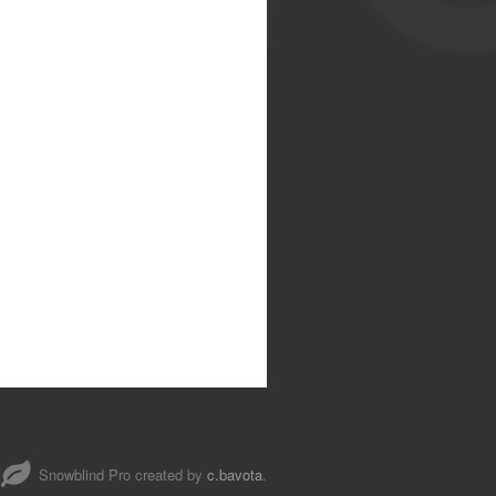
Snowblind Pro created by
c.bavota
.