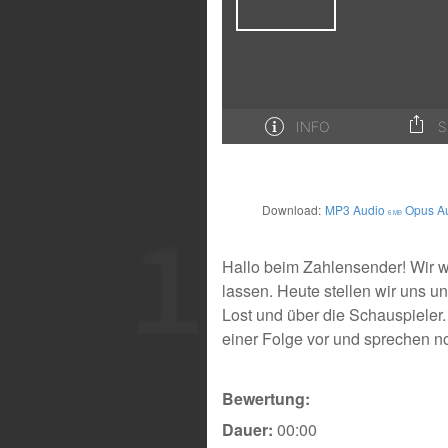
Download:
MP3 Audio
Opus A
6 MB
Hallo beim Zahlensender! Wir 
lassen. Heute stellen wir uns 
Lost und über die Schauspieler.
einer Folge vor und sprechen noc
Bewertung:
Dauer:
00:00