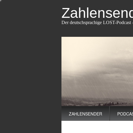
Zahlensend
Der deutschsprachige LOST-Podcast –
Main
Skip
ZAHLENSENDER
PODCA
to
menu
content