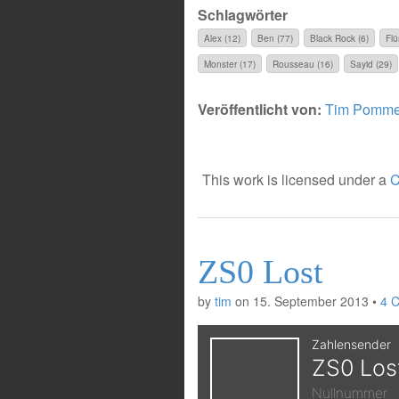
Schlagwörter
Alex (12)
Ben (77)
Black Rock (6)
Flü
Monster (17)
Rousseau (16)
Sayid (29)
Veröffentlicht von:
Tim Pomme
This work is licensed under a
C
ZS0 Lost
by
tim
on
15. September 2013
•
4 