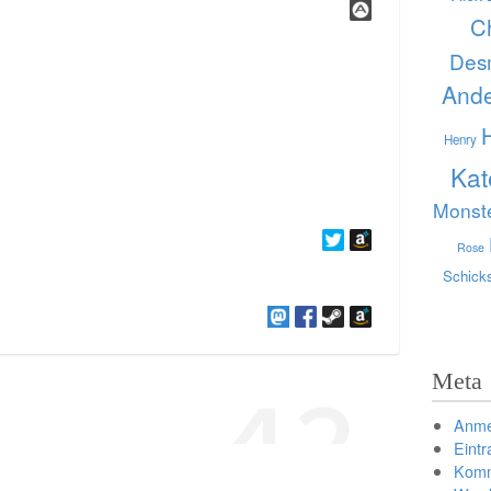
C
Des
And
Henry
Kat
Monst
Rose
Schick
Meta
Anme
Eint
Komm