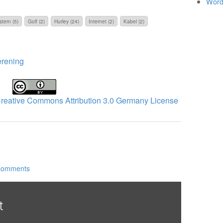
Word
stern (5)
Golf (2)
Hurley (24)
Internet (2)
Kabel (2)
rening
reative Commons Attribution 3.0 Germany License
Comments