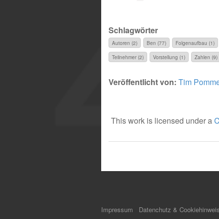
Schlagwörter
Autoren (2)
Ben (77)
Folgenaufbau (1)
Teilnehmer (2)
Vorstellung (1)
Zahlen (9)
Veröffentlicht von:
Tim Pomme
This work is licensed under a
C
Impressum
Datenchutz & Cookiehinwei