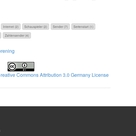
Internet (2)
Schauspieler (2)
Sender (7)
Serienstart (1)
Zahlensender (4)
rening
reative Commons Attribution 3.0 Germany License
s