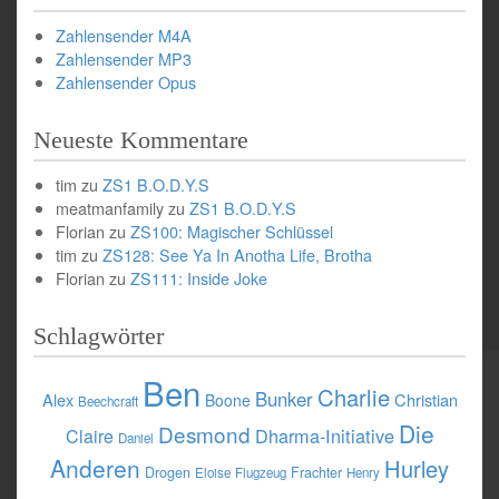
Zahlensender M4A
Zahlensender MP3
Zahlensender Opus
Neueste Kommentare
tim
zu
ZS1 B.O.D.Y.S
meatmanfamily
zu
ZS1 B.O.D.Y.S
Florian
zu
ZS100: Magischer Schlüssel
tim
zu
ZS128: See Ya In Anotha Life, Brotha
Florian
zu
ZS111: Inside Joke
Schlagwörter
Ben
Charlie
Bunker
Alex
Christian
Boone
Beechcraft
Die
Desmond
Dharma-Initiative
Claire
Daniel
Anderen
Hurley
Drogen
Frachter
Eloise
Flugzeug
Henry