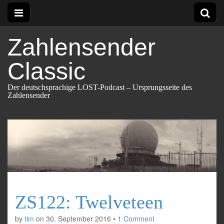
Zahlensender
Classic
Der deutschsprachige LOST-Podcast – Ursprungsseite des
Zahlensender
ZS122: Twelveteen
by
tim
on
30. September 2016
•
1 Comment