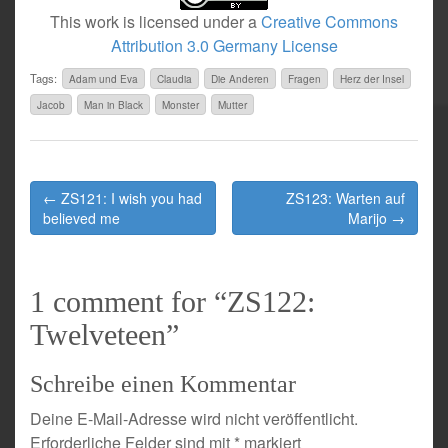
This work is licensed under a
Creative Commons
Attribution 3.0 Germany License
Tags:
Adam und Eva
Claudia
Die Anderen
Fragen
Herz der Insel
Jacob
Man in Black
Monster
Mutter
Post
← ZS121: I wish you had
ZS123: Warten auf
navigation
believed me
Marijo →
1 comment for “
ZS122:
Twelveteen
”
Schreibe einen Kommentar
Deine E-Mail-Adresse wird nicht veröffentlicht.
Erforderliche Felder sind mit
*
markiert