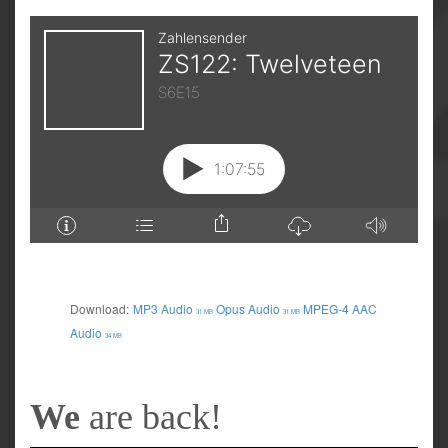
Download:
MP3 Audio
Opus Audio
MPEG-4 AAC
31 MB
31 MB
Audio
34 MB
We
are back!