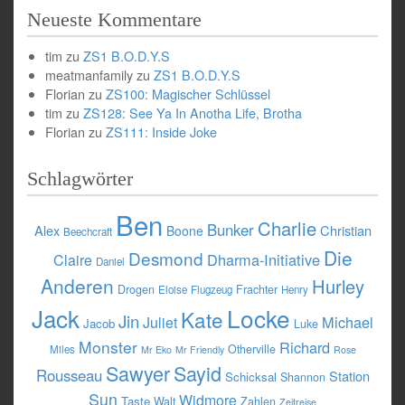
Neueste Kommentare
tim
zu
ZS1 B.O.D.Y.S
meatmanfamily
zu
ZS1 B.O.D.Y.S
Florian
zu
ZS100: Magischer Schlüssel
tim
zu
ZS128: See Ya In Anotha Life, Brotha
Florian
zu
ZS111: Inside Joke
Schlagwörter
Ben
Charlie
Bunker
Alex
Christian
Boone
Beechcraft
Die
Desmond
Dharma-Initiative
Claire
Daniel
Anderen
Hurley
Drogen
Frachter
Eloise
Flugzeug
Henry
Jack
Locke
Kate
Jin
Michael
Juliet
Jacob
Luke
Monster
Richard
Otherville
Miles
Mr Eko
Mr Friendly
Rose
Sawyer
Sayid
Rousseau
Station
Schicksal
Shannon
Sun
Widmore
Taste
Walt
Zahlen
Zeitreise