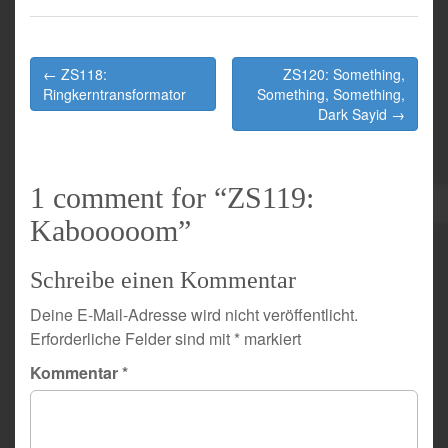
Post
← ZS118:
ZS120: Something,
navigation
Ringkerntransformator
Something, Something,
Dark Sayid →
1 comment for “
ZS119:
Kabooooom
”
Schreibe einen Kommentar
Deine E-Mail-Adresse wird nicht veröffentlicht.
Erforderliche Felder sind mit
*
markiert
Kommentar
*