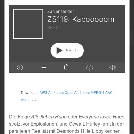
Download:
MP3 Audio
Opus Audio
MPEG-4 AAC
26 MB
25 MB
Audio
28 MB
Die Folge
Alle lieben Hugo
oder
Everyone loves Hugo
strotzt vor Explosionen, und Gewalt. Hurley lernt in der
parallelen Realität mit Desmonds Hilfe Libby kennen.