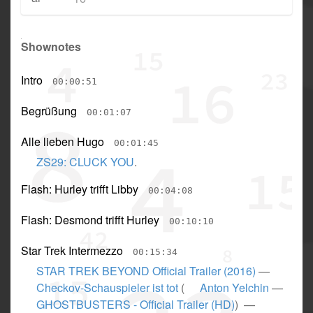
Shownotes
Intro
00:00:51
Begrüßung
00:01:07
Alle lieben Hugo
00:01:45
ZS29: CLUCK YOU
.
Flash: Hurley trifft Libby
00:04:08
Flash: Desmond trifft Hurley
00:10:10
Star Trek Intermezzo
00:15:34
STAR TREK BEYOND Official Trailer (2016)
—
Checkov-Schauspieler ist tot
(
Anton Yelchin
—
GHOSTBUSTERS - Official Trailer (HD)
) —