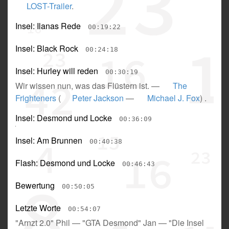
LOST-Trailer
.
Insel: Ilanas Rede
00:19:22
Insel: Black Rock
00:24:18
Insel: Hurley will reden
00:30:19
Wir wissen nun, was das Flüstern ist.
—
The
Frighteners
(
Peter Jackson
—
Michael J. Fox
) .
Insel: Desmond und Locke
00:36:09
Insel: Am Brunnen
00:40:38
Flash: Desmond und Locke
00:46:43
Bewertung
00:50:05
Letzte Worte
00:54:07
"Arnzt 2.0" Phil
—
"GTA Desmond" Jan
—
"Die Insel