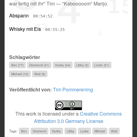
war fertig mit ihr" Tim
—
"Kabooooom" Marijo
.
Abspann
00:54:52
Whisky mit Eis
00:55:25
Schlagwörter
Ben (77)
Desmond (21)
Hurley (24)
Libby (3)
Locke (51)
Michael (15)
Walt (9)
Veröffentlicht von:
Tim Pommerening
This work is licensed under a
Creative Commons
Attribution 3.0 Germany License
Tags:
Ben
Desmond
Hurley
Libby
Locke
Michael
Walt