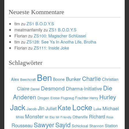
Neueste Kommentare
tim
zu
ZS1 B.O.D.Y.S
meatmanfamily
zu
ZS1 B.O.D.Y.S
Florian
zu
ZS100: Magischer Schlüssel
tim
zu
ZS128: See Ya In Anotha Life, Brotha
Florian
zu
ZS111: Inside Joke
Schlagwörter
Ben
Charlie
Bunker
Alex
Christian
Boone
Beechcraft
Die
Desmond
Dharma-Initiative
Claire
Daniel
Anderen
Hurley
Drogen
Frachter
Eloise
Flugzeug
Henry
Jack
Locke
Kate
Jin
Michael
Juliet
Jacob
Luke
Monster
Richard
Otherville
Miles
Mr Eko
Mr Friendly
Rose
Sawyer
Sayid
Rousseau
Station
Schicksal
Shannon