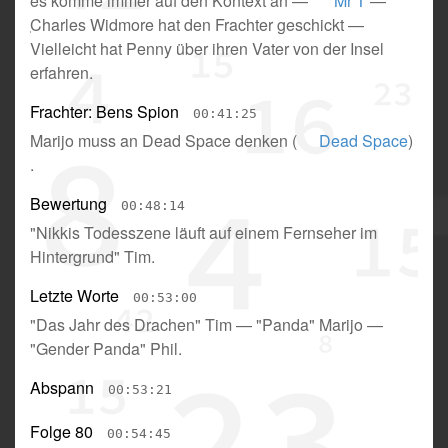
es komme immer auf den Kontext an
—
Mr T
—
Charles Widmore hat den Frachter geschickt
—
Vielleicht hat Penny über ihren Vater von der Insel
erfahren
.
Frachter: Bens Spion
00:41:25
Marijo muss an Dead Space denken
(
Dead Space
)
.
Bewertung
00:48:14
"Nikkis Todesszene läuft auf einem Fernseher im
Hintergrund" Tim
.
Letzte Worte
00:53:00
"Das Jahr des Drachen" Tim
—
"Panda" Marijo
—
"Gender Panda" Phil
.
Abspann
00:53:21
Folge 80
00:54:45