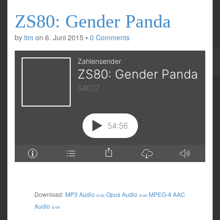
ZS80: Gender Panda
by
tim
on
6. Juni 2015
•
0 Comments
Download:
MP3 Audio
Opus Audio
MPEG-4 AAC
25 MB
25 MB
Audio
28 MB