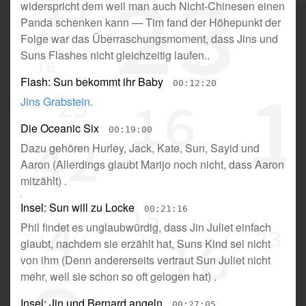
widerspricht dem weil man auch Nicht-Chinesen einen
Panda schenken kann
—
Tim fand der Höhepunkt der
Folge war das Überraschungsmoment, dass Jins und
Suns Flashes nicht gleichzeitig laufen.
.
Flash: Sun bekommt ihr Baby
00:12:20
Jins Grabstein
.
Die Oceanic Six
00:19:00
Dazu gehören Hurley, Jack, Kate, Sun, Sayid und
Aaron
(
Allerdings glaubt Marijo noch nicht, dass Aaron
mitzählt
) .
Insel: Sun will zu Locke
00:21:16
Phil findet es unglaubwürdig, dass Jin Juliet einfach
glaubt, nachdem sie erzählt hat, Suns Kind sei nicht
von ihm
(
Denn andererseits vertraut Sun Juliet nicht
mehr, weil sie schon so oft gelogen hat
) .
Insel: Jin und Bernard angeln
00:27:05