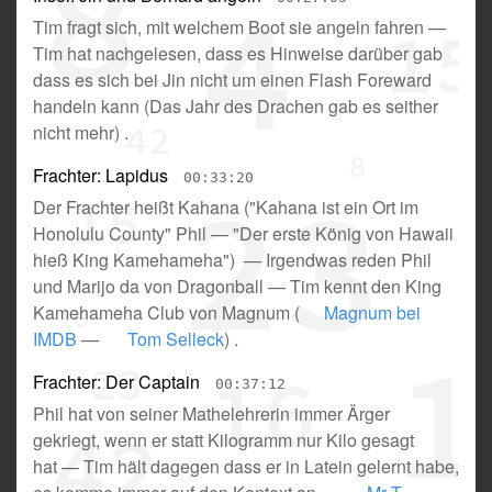
Tim fragt sich, mit welchem Boot sie angeln fahren
—
Tim hat nachgelesen, dass es Hinweise darüber gab
dass es sich bei Jin nicht um einen Flash Foreward
handeln kann
(
Das Jahr des Drachen gab es seither
nicht mehr
) .
Frachter: Lapidus
00:33:20
Der Frachter heißt Kahana
(
"Kahana ist ein Ort im
Honolulu County" Phil
—
"Der erste König von Hawaii
hieß King Kamehameha"
) —
Irgendwas reden Phil
und Marijo da von Dragonball
—
Tim kennt den King
Kamehameha Club von Magnum
(
Magnum bei
IMDB
—
Tom Selleck
) .
Frachter: Der Captain
00:37:12
Phil hat von seiner Mathelehrerin immer Ärger
gekriegt, wenn er statt Kilogramm nur Kilo gesagt
hat
—
Tim hält dagegen dass er in Latein gelernt habe,