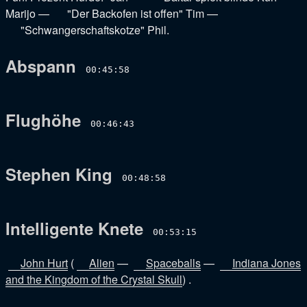
Marijo
—
"Der Backofen ist offen" Tim
—
"Schwangerschaftskotze" Phil
.
Abspann
00:45:58
Flughöhe
00:46:43
Stephen King
00:48:58
Intelligente Knete
00:53:15
John Hurt
(
Alien
—
Spaceballs
—
Indiana Jones
and the Kingdom of the Crystal Skull
) .