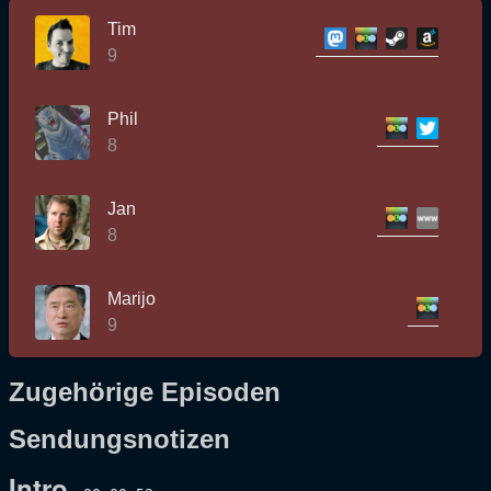
Tim
9
Phil
8
Jan
8
Marijo
9
Zugehörige Episoden
Sendungsnotizen
Intro