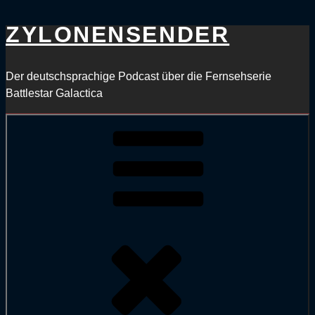
ZYLONEN​SENDER
Zum
Inhalt
springen
Der deutschsprachige Podcast über die Fernsehserie
Battlestar Galactica