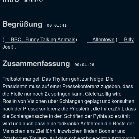
00:00:52
Begrüßung
00:01:41
(
BBC - Funny Talking Animals
) —
Allentown
(
Billy
Joel
) .
Zusammenfassung
00:04:26
Treibstoffmangel: Das Thylium geht zur Neige. Die
Präsidentin muss auf einer Pressekonferenz zugeben, dass
die Flotte nur noch 2x springen kann. Gleichzeitig wird
Roslin von Visionen über Schlangen geplagt und konsultiert
nach der Pressekonferenz die Priesterin, die ihr erzählt, dass
die Schlangensache in den Schriften der Pythia so erzählt
wird und auch dass eine todkranke Anführerin die Reste der
Menschen ans Ziel führt. Inzwischen finden Boomer und
Crashdown Thylium. Auf dem schwer bewachten Asteroiden