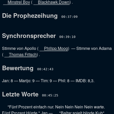
Minstrel Boy
(
Blackhawk Down
) .
Die Prophezeihung
00:37:09
Synchronsprecher
00:39:10
Stimme von Apollo
(
Philipp Moog
) —
Stimme von Adama
(
Thomas Fritsch
) .
Bewertung
00:42:43
Jan: 8
—
Marijo: 9
—
Tim: 9
—
Phil: 8
—
IMDB: 8,3
.
Letzte Worte
00:45:25
"Fünf Prozent einfach nur. Nein Nein Nein Nein warte.
Fünf Prozent Hürde." Jan
—
"Baltar spielt blinde Kuh"