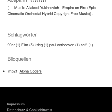
02:05:18
(
Musik: Aliaksei Yukhnevich - Empire on Fire (Epic
Cinematic Orchestal Hybrid Copyright Free Music)
) .
Schlagwörter
90er (1)
Film (5)
krieg (1)
paul verhoeven (1)
scifi (1)
Bildquellen
imp21:
Alpha Coders
Impressum
Datenchutz & Cookiehinweis