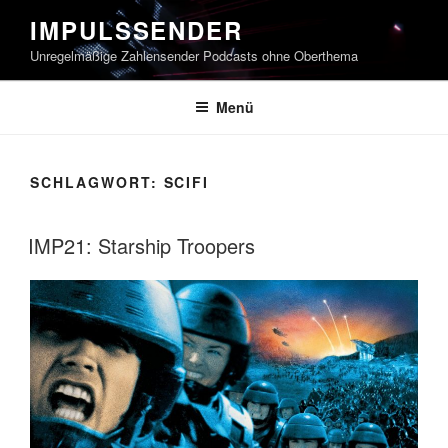
Zum
IMPULSSENDER
Inhalt
Unregelmäßige Zahlensender Podcasts ohne Oberthema
springen
Menü
SCHLAGWORT:
SCIFI
IMP21: Starship Troopers