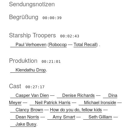
Sendungsnotizen
Begrüßung
00:00:39
Starship Troopers
00:02:43
Paul Verhoeven
(
Robocop
—
Total Recall
) .
Produktion
00:21:01
Klendathu Drop
.
Cast
00:27:17
Casper Van Dien
—
Denise Richards
—
Dina
Meyer
—
Neil Patrick Harris
—
Michael Ironside
—
Clancy Brown
—
How do you do, fellow kids
—
Dean Norris
—
Amy Smart
—
Seth Gilliam
—
Jake Busy
.