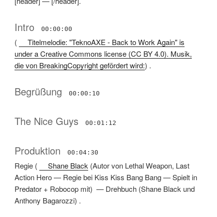
[header]
—
[/header]
.
Intro
00:00:00
(
Titelmelodie: "TeknoAXE - Back to Work Again" is
under a Creative Commons license (CC BY 4.0). Musik,
die von BreakingCopyright gefördert wird:
) .
Begrüßung
00:00:10
The Nice Guys
00:01:12
Produktion
00:04:30
Regie
(
Shane Black
(
Autor von Lethal Weapon, Last
Action Hero
—
Regie bei Kiss Kiss Bang Bang
—
Spielt in
Predator + Robocop mit
) —
Drehbuch
(
Shane Black und
Anthony Bagarozzi
) .