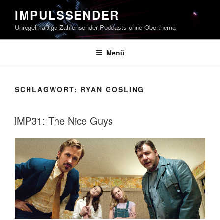
Zum
IMPULSSENDER
Inhalt
Unregelmäßige Zahlensender Podcasts ohne Oberthema
springen
Menü
SCHLAGWORT:
RYAN GOSLING
IMP31: The Nice Guys