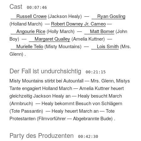
Cast
00:07:46
Russell Crowe
(
Jackson Healy
) —
Ryan Gosling
(
Holland March
) —
Robert Downey Jr. Cameo
—
Angourie Rice
(
Holly March
) —
Matt Bomer
(
John
Boy
) —
Margaret Qualley
(
Amelia Kuttner
) —
Murielle Telio
(
Misty Mountains
) —
Lois Smith
(
Mrs.
Glenn
) .
Der Fall ist undurchsichtig
00:21:15
Misty Mountains stirbt bei Autounfall
—
Mrs. Glenn, Mistys
Tante engagiert Holland March
—
Amelia Kuttner heuert
gleichzeitig Jackson Healy an
—
Healy besucht March
(
Armbruch
) —
Healy bekommt Besuch von Schlägern
(
Tote Passantin
) —
Healy heuert March an
—
Tote
Protestanten
(
Filmvorführer
—
Abgebrannte Bude
) .
Party des Produzenten
00:42:30