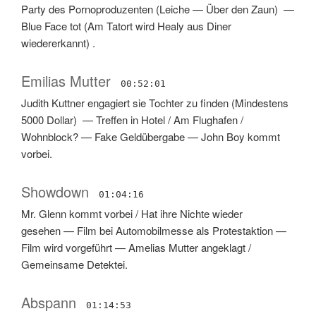
Party des Pornoproduzenten
(
Leiche
—
Über den Zaun
) —
Blue Face tot
(
Am Tatort wird Healy aus Diner
wiedererkannt
) .
Emilias Mutter
00:52:01
Judith Kuttner engagiert sie Tochter zu finden
(
Mindestens
5000 Dollar
) —
Treffen in Hotel / Am Flughafen /
Wohnblock?
—
Fake Geldübergabe
—
John Boy kommt
vorbei
.
Showdown
01:04:16
Mr. Glenn kommt vorbei / Hat ihre Nichte wieder
gesehen
—
Film bei Automobilmesse als Protestaktion
—
Film wird vorgeführt
—
Amelias Mutter angeklagt /
Gemeinsame Detektei
.
Abspann
01:14:53