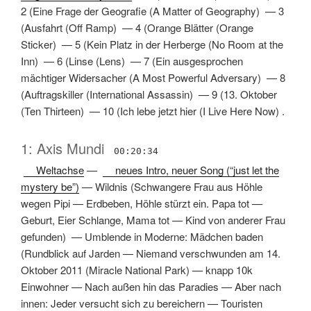
2
(
Eine Frage der Geografie
(
A Matter of Geography
) —
3
(
Ausfahrt
(
Off Ramp
) —
4
(
Orange Blätter
(
Orange
Sticker
) —
5
(
Kein Platz in der Herberge
(
No Room at the
Inn
) —
6
(
Linse
(
Lens
) —
7
(
Ein ausgesprochen
mächtiger Widersacher
(
A Most Powerful Adversary
) —
8
(
Auftragskiller
(
International Assassin
) —
9
(
13. Oktober
(
Ten Thirteen
) —
10
(
Ich lebe jetzt hier
(
I Live Here Now
) .
1: Axis Mundi
00:20:34
Weltachse
—
neues Intro, neuer Song (“just let the
mystery be”)
—
Wildnis
(
Schwangere Frau aus Höhle
wegen Pipi
—
Erdbeben, Höhle stürzt ein. Papa tot
—
Geburt, Eier Schlange, Mama tot
—
Kind von anderer Frau
gefunden
) —
Umblende in Moderne: Mädchen baden
(
Rundblick auf Jarden
—
Niemand verschwunden am 14.
Oktober 2011 (Miracle National Park)
—
knapp 10k
Einwohner
—
Nach außen hin das Paradies
—
Aber nach
innen: Jeder versucht sich zu bereichern
—
Touristen