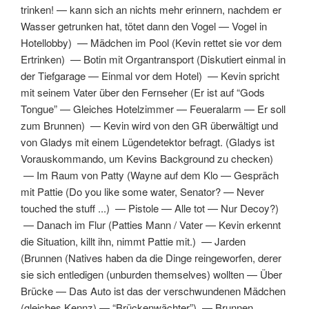
trinken!
—
kann sich an nichts mehr erinnern, nachdem er
Wasser getrunken hat, tötet dann den Vogel
—
Vogel in
Hotellobby
) —
Mädchen im Pool
(
Kevin rettet sie vor dem
Ertrinken
) —
Botin mit Organtransport
(
Diskutiert einmal in
der Tiefgarage
—
Einmal vor dem Hotel
) —
Kevin spricht
mit seinem Vater über den Fernseher
(
Er ist auf “Gods
Tongue”
—
Gleiches Hotelzimmer
—
Feueralarm
—
Er soll
zum Brunnen
) —
Kevin wird von den GR überwältigt und
von Gladys mit einem Lügendetektor befragt.
(
Gladys ist
Vorauskommando, um Kevins Background zu checken
)
—
Im Raum von Patty
(
Wayne auf dem Klo
—
Gespräch
mit Pattie
(
Do you like some water, Senator?
—
Never
touched the stuff ...
) —
Pistole
—
Alle tot
—
Nur Decoy?
)
—
Danach im Flur
(
Patties Mann / Vater
—
Kevin erkennt
die Situation, killt ihn, nimmt Pattie mit.
) —
Jarden
(
Brunnen (Natives haben da die Dinge reingeworfen, derer
sie sich entledigen (unburden themselves) wollten
—
Über
Brücke
—
Das Auto ist das der verschwundenen Mädchen
(gleiches Kennz)
—
“Brückenwächter”
) —
Brunnen