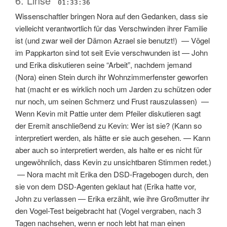
6: Linse
01:33:36
Wissenschaftler bringen Nora auf den Gedanken, dass sie
vielleicht verantwortlich für das Verschwinden ihrer Familie
ist
(
und zwar weil der Dämon Azrael sie benutzt!
) —
Vögel
im Pappkarton sind tot seit Evie verschwunden ist
—
John
und Erika diskutieren seine “Arbeit”, nachdem jemand
(Nora) einen Stein durch ihr Wohnzimmerfenster geworfen
hat
(
macht er es wirklich noch um Jarden zu schützen oder
nur noch, um seinen Schmerz und Frust rauszulassen
) —
Wenn Kevin mit Pattie unter dem Pfeiler diskutieren sagt
der Eremit anschließend zu Kevin: Wer ist sie?
(
Kann so
interpretiert werden, als hätte er sie auch gesehen.
—
Kann
aber auch so interpretiert werden, als halte er es nicht für
ungewöhnlich, dass Kevin zu unsichtbaren Stimmen redet.
)
—
Nora macht mit Erika den DSD-Fragebogen durch, den
sie von dem DSD-Agenten geklaut hat
(
Erika hatte vor,
John zu verlassen
—
Erika erzählt, wie ihre Großmutter ihr
den Vogel-Test beigebracht hat (Vogel vergraben, nach 3
Tagen nachsehen, wenn er noch lebt hat man einen