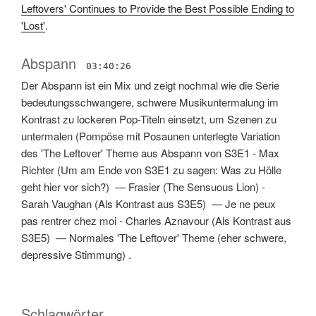
Leftovers' Continues to Provide the Best Possible Ending to
'Lost'
.
Abspann
03:40:26
Der Abspann ist ein Mix und zeigt nochmal wie die Serie
bedeutungsschwangere, schwere Musikuntermalung im
Kontrast zu lockeren Pop-Titeln einsetzt, um Szenen zu
untermalen
(
Pompöse mit Posaunen unterlegte Variation
des 'The Leftover' Theme aus Abspann von S3E1 - Max
Richter
(
Um am Ende von S3E1 zu sagen: Was zu Hölle
geht hier vor sich?
) —
Frasier (The Sensuous Lion) -
Sarah Vaughan
(
Als Kontrast aus S3E5
) —
Je ne peux
pas rentrer chez moi - Charles Aznavour
(
Als Kontrast aus
S3E5
) —
Normales 'The Leftover' Theme
(
eher schwere,
depressive Stimmung
) .
Schlagwörter