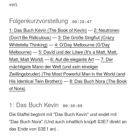
vor)
.
Folgenkurzvorstellung
00:20:47
1: Das Buch Kevin (The Book of Kevin)
—
2: Neutronen
(Don't Be Ridiculous)
—
3: Die Große Singflut (Crazy
Whitefella Thinking)
—
4: G'Day Melbourne (G'Day
Melbourne)
—
5: David und der Löwe (It's a Matt, Matt,
Matt, Matt World)
—
6: Auf die elegante Art
—
7: Der
mächtigste Mann der Welt (und sein eineiiger
Zwillingsbruder) (The Most Powerful Man in the World (and
His Identical Twin Brother))
—
8: Das Buch Nora (The Book
of Nora)
.
1: Das Buch Kevin
00:30:09
Die Staffel beginnt mit "Das Buch Kevin" und endet mit
"Das Buch Nora"
(
Und auch inhaltlich knüpft S3E7 direkt an
das Ende von S3E1 an
) .