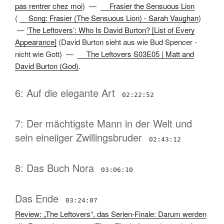
pas rentrer chez moi
) —
Frasier the Sensuous Lion
(
Song: Frasier (The Sensuous Lion) - Sarah Vaughan
)
—
‘The Leftovers’: Who Is David Burton? [List of Every
Appearance]
(
David Burton sieht aus wie Bud Spencer -
nicht wie Gott
) —
The Leftovers S03E05 | Matt and
David Burton (God)
.
6: Auf die elegante Art
02:22:52
7: Der mächtigste Mann in der Welt und
sein eineiiger Zwillingsbruder
02:43:12
8: Das Buch Nora
03:06:10
Das Ende
03:24:07
Review: „The Leftovers“, das Serien-Finale: Darum werden