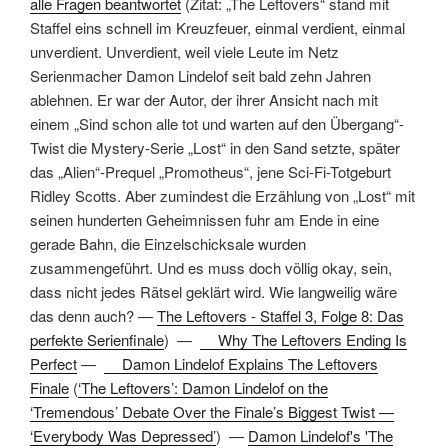
alle Fragen beantwortet
(
Zitat: „The Leftovers“ stand mit
Staffel eins schnell im Kreuzfeuer, einmal verdient, einmal
unverdient. Unverdient, weil viele Leute im Netz
Serienmacher Damon Lindelof seit bald zehn Jahren
ablehnen. Er war der Autor, der ihrer Ansicht nach mit
einem „Sind schon alle tot und warten auf den Übergang“-
Twist die Mystery-Serie „Lost“ in den Sand setzte, später
das „Alien“-Prequel „Promotheus“, jene Sci-Fi-Totgeburt
Ridley Scotts. Aber zumindest die Erzählung von „Lost“ mit
seinen hunderten Geheimnissen fuhr am Ende in eine
gerade Bahn, die Einzelschicksale wurden
zusammengeführt. Und es muss doch völlig okay, sein,
dass nicht jedes Rätsel geklärt wird. Wie langweilig wäre
das denn auch?
—
The Leftovers - Staffel 3, Folge 8: Das
perfekte Serienfinale
) —
Why The Leftovers Ending Is
Perfect
—
Damon Lindelof Explains The Leftovers
Finale
(
‘The Leftovers’: Damon Lindelof on the
‘Tremendous’ Debate Over the Finale’s Biggest Twist —
‘Everybody Was Depressed’
) —
Damon Lindelof's 'The