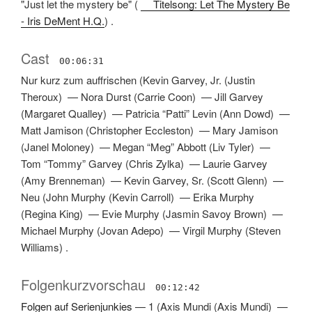
"Just let the mystery be"
(
Titelsong: Let The Mystery Be
- Iris DeMent H.Q.
) .
Cast
00:06:31
Nur kurz zum auffrischen
(
Kevin Garvey, Jr.
(
Justin
Theroux
) —
Nora Durst
(
Carrie Coon
) —
Jill Garvey
(
Margaret Qualley
) —
Patricia “Patti” Levin
(
Ann Dowd
) —
Matt Jamison
(
Christopher Eccleston
) —
Mary Jamison
(
Janel Moloney
) —
Megan “Meg” Abbott
(
Liv Tyler
) —
Tom “Tommy” Garvey
(
Chris Zylka
) —
Laurie Garvey
(
Amy Brenneman
) —
Kevin Garvey, Sr.
(
Scott Glenn
) —
Neu
(
John Murphy
(
Kevin Carroll
) —
Erika Murphy
(
Regina King
) —
Evie Murphy
(
Jasmin Savoy Brown
) —
Michael Murphy
(
Jovan Adepo
) —
Virgil Murphy
(
Steven
Williams
) .
Folgenkurzvorschau
00:12:42
Folgen auf Serienjunkies
—
1
(
Axis Mundi
(
Axis Mundi
) —