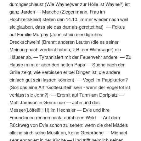
durchgeschleust
(
Wie Wayne(wer zur Hölle ist Wayne?) ist
ganz Jarden
—
Manche (Ziegenmann, Frau im
Hochzeitskleid) stellen den 14.10. immer wieder nach weil
sie glauben, dass sie das damals gerettet hat
) —
Fokus
auf Familie Murphy
(
John ist ein elendigliches
Dreckschwein!
(
Brennt anderen Leuten (die es seiner
Meinung nach verdient haben, z.B. der Wahrsager) die
Häuser ab.
—
Tyrannisiert mit der Feuerwehr andere.
—
Zu
Hause mimt er aber den netten Papa
—
Suche nach der
Grille zeigt, wie verbissen er bei Dingen ist, die andere
einfach gut sein lassen können
) —
Vogel im Pappkarton?
(
Soll das eine Art “Gottesurteil” sein - wenn der Vogel tot ist
verlässt sie John?
) —
Eremit auf Turm am Dorfplatz
—
Matt Jamison in Gemeinde
—
John und das
Messer(Löffel!!!11!) im Hechsler
—
Evie und ihre
Freundinnen rennen nackt durch den Wald
—
Auf dem
Rückweg von Evie schon zu sehen: wenn die drei Mädels
alleine sind: keine Musik an, keine Gespräche
—
Michael
sehr engagiert in der Kirche
—
Und trifft heimlich seinen