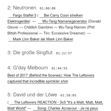
2: Neutronen
01:00:08
Fargo Staffel 3
(
Bei Carry Coon streiken
Elektrogeräte
) —
Wu-Tang Namensgenerator
(
Donald
Glover
—
Childish Gambino
—
Wu-Tang-Namen
(
Phil:
Bittah Professional
—
Tim: Excessive Dreamer
) —
Mark Linn Baker als Mark Linn Baker
.
3: Die große Singflut
01:22:57
4: G'day Melbourn
01:44:55
Best of 2017 (Behind the Scenes): How The Leftovers
captured that incredible sprinkler shot
.
5: David und der Löwe
01:58:05
(
The Leftovers REACTION - 3x5 "It's a Matt, Matt, Matt,
Matt World"
—
Song: Charles Aznavour - Je ne peux