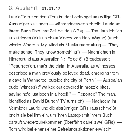
3: Ausfahrt
01:01:12
Laurie/Tom zentriert
(
Tom ist der Lockvogel um willige GR-
Aussteiger zu finden
—
währenddessen schreibt Laurie an
ihrem Buch über ihre Zeit bei den GRs
) —
Tom ist sichtlich
unzufrieden (trinkt, schaut Videos von Holy Wayne)
(
auch
wieder Where Is My Mind als Musikuntermalung
—
“They
make sense. They know something”
) —
Nachrichten im
Hintergrund aus Australien (-> Folge 8)
(
Broadcaster:
"Resurrection, that's the claim in Australia, as witnesses
described a man previously believed dead, emerging from
a cave in Wanneroo, outside the city of Perth."
—
Australian
dude (witness) :" walked out covered in mozzie bites,
saying he'd just been in a hotel! "
—
Reporter:" The man,
identified as David Burton" TV turns off
) —
Nachdem ihr
Vermieter Laurie und die abtrünnigen GRs rausschmeißt
bricht sie bei ihm ein, um ihren Laptop (mit ihrem Buch
darauf) wiederzubekommen
(
überfährt dabei zwei GRs
) —
Tom wird bei einer seiner Befreiungsaktionen erwischt