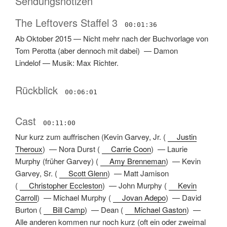
Sendungsnotizen
The Leftovers Staffel 3
00:01:36
Ab Oktober 2015
—
Nicht mehr nach der Buchvorlage von
Tom Perotta
(
aber dennoch mit dabei
) —
Damon
Lindelof
—
Musik: Max Richter
.
Rückblick
00:06:01
Cast
00:11:00
Nur kurz zum auffrischen
(
Kevin Garvey, Jr.
(
Justin
Theroux
) —
Nora Durst
(
Carrie Coon
) —
Laurie
Murphy (früher Garvey)
(
Amy Brenneman
) —
Kevin
Garvey, Sr.
(
Scott Glenn
) —
Matt Jamison
(
Christopher Eccleston
) —
John Murphy
(
Kevin
Carroll
) —
Michael Murphy
(
Jovan Adepo
) —
David
Burton
(
Bill Camp
) —
Dean
(
Michael Gaston
) —
Alle anderen kommen nur noch kurz (oft ein oder zweimal