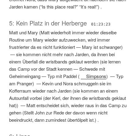
Jarden kamen
(
“Is this place real?” “It’s real!”
) .
5: Kein Platz in der Herberge
01:23:23
Matt und Mary
(
Matt wiederholt immer wieder dieselbe
Routine um Mary wieder aufzuwecken, wird immer
frustrierter da es nicht funktioniert
—
Mary ist schwanger
)
—
sie kommen nicht mehr nach Jarden, da ihnen bei
einem Überfall die wristbands geklaut werden
(
sie lernen
das Camp vor der Stadt kennen
—
Schwede mit
Geheimeingang
—
Typ mit Paddel
(
Simpsons
) —
Typ
am Pranger
) —
Kevin und Nora schmuggeln sie im
Kofferraum wieder nach Jarden
(
sie kommen an einem
Autounfall vorbei (der Kerl, der ihnen die wristbands geklaut
hat)
) —
Matt entscheidet sich, wieder raus in das Camp zu
gehen
(
Stellt John zur Rede der davon wenn nicht
beeindruckt, dann zumindest übertölpelt ist.
) .