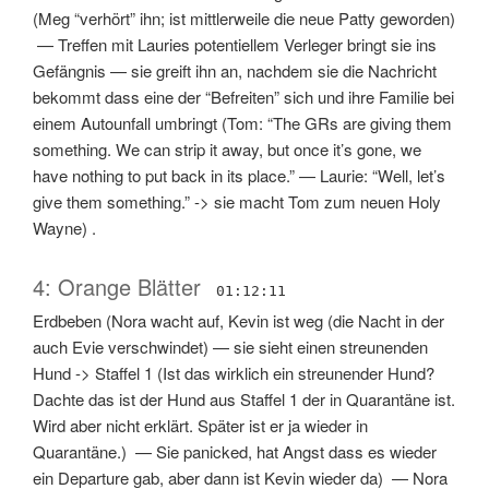
(
Meg “verhört” ihn; ist mittlerweile die neue Patty geworden
)
—
Treffen mit Lauries potentiellem Verleger bringt sie ins
Gefängnis
—
sie greift ihn an, nachdem sie die Nachricht
bekommt dass eine der “Befreiten” sich und ihre Familie bei
einem Autounfall umbringt
(
Tom: “The GRs are giving them
something. We can strip it away, but once it’s gone, we
have nothing to put back in its place.”
—
Laurie: “Well, let’s
give them something.” -> sie macht Tom zum neuen Holy
Wayne
) .
4: Orange Blätter
01:12:11
Erdbeben
(
Nora wacht auf, Kevin ist weg (die Nacht in der
auch Evie verschwindet)
—
sie sieht einen streunenden
Hund -> Staffel 1
(
Ist das wirklich ein streunender Hund?
Dachte das ist der Hund aus Staffel 1 der in Quarantäne ist.
Wird aber nicht erklärt. Später ist er ja wieder in
Quarantäne.
) —
Sie panicked, hat Angst dass es wieder
ein Departure gab, aber dann ist Kevin wieder da
) —
Nora