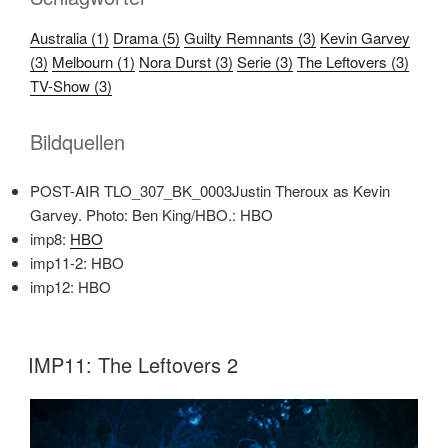
Australia (1)
Drama (5)
Guilty Remnants (3)
Kevin Garvey
(3)
Melbourn (1)
Nora Durst (3)
Serie (3)
The Leftovers (3)
TV-Show (3)
Bildquellen
POST-AIR TLO_307_BK_0003Justin Theroux as Kevin
Garvey. Photo: Ben King/HBO.: HBO
imp8:
HBO
imp11-2: HBO
imp12: HBO
IMP11: The Leftovers 2