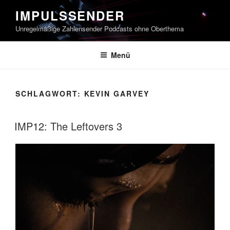
Zum
IMPULSSENDER
Inhalt
Unregelmäßige Zahlensender Podcasts ohne Oberthema
springen
Menü
SCHLAGWORT:
KEVIN GARVEY
IMP12: The Leftovers 3