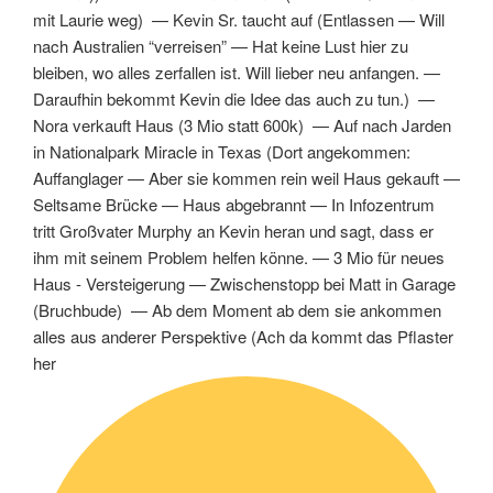
mit Laurie weg
) —
Kevin Sr. taucht auf
(
Entlassen
—
Will
nach Australien “verreisen”
—
Hat keine Lust hier zu
bleiben, wo alles zerfallen ist. Will lieber neu anfangen.
—
Daraufhin bekommt Kevin die Idee das auch zu tun.
) —
Nora verkauft Haus
(
3 Mio statt 600k
) —
Auf nach Jarden
in Nationalpark Miracle in Texas
(
Dort angekommen:
Auffanglager
—
Aber sie kommen rein weil Haus gekauft
—
Seltsame Brücke
—
Haus abgebrannt
—
In Infozentrum
tritt Großvater Murphy an Kevin heran und sagt, dass er
ihm mit seinem Problem helfen könne.
—
3 Mio für neues
Haus - Versteigerung
—
Zwischenstopp bei Matt in Garage
(
Bruchbude
) —
Ab dem Moment ab dem sie ankommen
alles aus anderer Perspektive
(
Ach da kommt das Pflaster
her