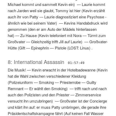
Michael kommt und sammelt Kevin ein
) —
Laurie kommt
nach Jarden weil sie glaubt, Tommy ist hier
(
Kevin erzählt
auch ihr von Patty
—
Laurie diagnostiziert eine Psychose -
ähnlich wie bei seinem Vater
) —
Kevins Handabdruck wird
genommen (den er am Auto der Mädels hinterlassen
hat)
—
Zu Hause
(
Kevin telefoniert mit Nora
—
Türmt zum
Großvater
—
Gleichzeitig trifft Jill auf Laurie
) —
Großvater-
Hütte
(
Gift
—
Epinephrin
—
Pistole
(
LOST: Linus
) .
8: International Assassin
01:57:49
Die Musik!
—
Kevin erwacht in der Hotelbadewanne
(
Kevin
hat die Wahl zwischen verschiedener Kleidung
(
Polizeiuniform
—
Smoking
—
Priesterrobe
—
Guilty
Remnant
—
Er wählt den Smoking
) —
trifft nach und nach
auch den Polizisten und den Priester
—
Zimmerservice
versucht ihn umzubringen
) —
Großvater ist der Concierge
und klärt ihn auf: er muss Patty umbringen, die gerade ihre
Präsidentschaftskampagne fährt
(
Auf keinen Fall Wasser