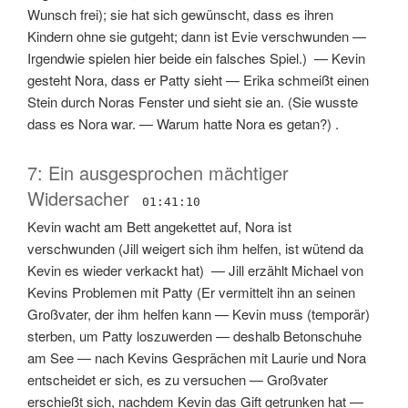
Wunsch frei); sie hat sich gewünscht, dass es ihren
Kindern ohne sie gutgeht; dann ist Evie verschwunden
—
Irgendwie spielen hier beide ein falsches Spiel.
) —
Kevin
gesteht Nora, dass er Patty sieht
—
Erika schmeißt einen
Stein durch Noras Fenster und sieht sie an.
(
Sie wusste
dass es Nora war.
—
Warum hatte Nora es getan?
) .
7: Ein ausgesprochen mächtiger
Widersacher
01:41:10
Kevin wacht am Bett angekettet auf, Nora ist
verschwunden
(
Jill weigert sich ihm helfen, ist wütend da
Kevin es wieder verkackt hat
) —
Jill erzählt Michael von
Kevins Problemen mit Patty
(
Er vermittelt ihn an seinen
Großvater, der ihm helfen kann
—
Kevin muss (temporär)
sterben, um Patty loszuwerden
—
deshalb Betonschuhe
am See
—
nach Kevins Gesprächen mit Laurie und Nora
entscheidet er sich, es zu versuchen
—
Großvater
erschießt sich, nachdem Kevin das Gift getrunken hat
—