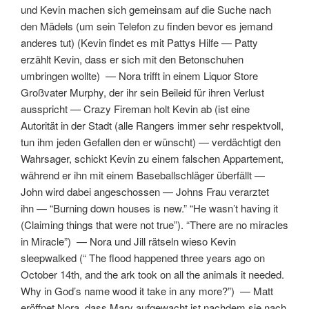
und Kevin machen sich gemeinsam auf die Suche nach
den Mädels (um sein Telefon zu finden bevor es jemand
anderes tut)
(
Kevin findet es mit Pattys Hilfe
—
Patty
erzählt Kevin, dass er sich mit den Betonschuhen
umbringen wollte
) —
Nora trifft in einem Liquor Store
Großvater Murphy, der ihr sein Beileid für ihren Verlust
ausspricht
—
Crazy Fireman holt Kevin ab
(
ist eine
Autorität in der Stadt (alle Rangers immer sehr respektvoll,
tun ihm jeden Gefallen den er wünscht)
—
verdächtigt den
Wahrsager, schickt Kevin zu einem falschen Appartement,
während er ihn mit einem Baseballschläger überfällt
—
John wird dabei angeschossen
—
Johns Frau verarztet
ihn
—
“Burning down houses is new.” “He wasn’t having it
(Claiming things that were not true”). “There are no miracles
in Miracle”
) —
Nora und Jill rätseln wieso Kevin
sleepwalked
(
“ The flood happened three years ago on
October 14th, and the ark took on all the animals it needed.
Why in God’s name wood it take in any more?”
) —
Matt
eröffnet Nora, dass Mary aufgewacht ist nachdem sie nach