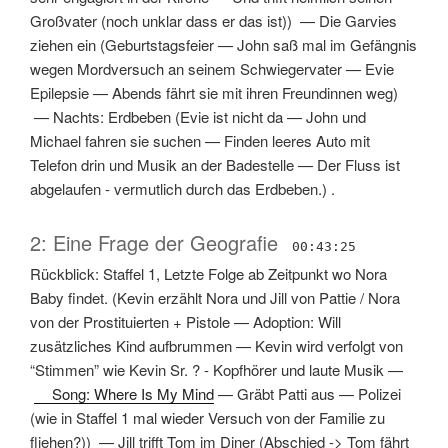
Großvater (noch unklar dass er das ist)
) —
Die Garvies
ziehen ein
(
Geburtstagsfeier
—
John saß mal im Gefängnis
wegen Mordversuch an seinem Schwiegervater
—
Evie
Epilepsie
—
Abends fährt sie mit ihren Freundinnen weg
)
—
Nachts: Erdbeben
(
Evie ist nicht da
—
John und
Michael fahren sie suchen
—
Finden leeres Auto mit
Telefon drin und Musik an der Badestelle
—
Der Fluss ist
abgelaufen - vermutlich durch das Erdbeben.
) .
2: Eine Frage der Geografie
00:43:25
Rückblick: Staffel 1, Letzte Folge ab Zeitpunkt wo Nora
Baby findet.
(
Kevin erzählt Nora und Jill von Pattie / Nora
von der Prostituierten + Pistole
—
Adoption: Will
zusätzliches Kind aufbrummen
—
Kevin wird verfolgt von
“Stimmen” wie Kevin Sr. ? - Kopfhörer und laute Musik
—
Song: Where Is My Mind
—
Gräbt Patti aus
—
Polizei
(wie in Staffel 1 mal wieder Versuch von der Familie zu
fliehen?)
) —
Jill trifft Tom im Diner
(
Abschied -> Tom fährt