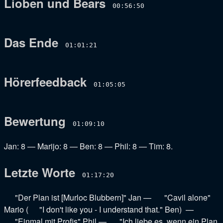
Lioben und Bears
00:56:50
Das Ende
01:01:21
Hörerfeedback
01:05:05
Bewertung
01:09:10
Jan: 8
—
Marijo: 8
—
Ben: 8
—
Phil: 8
—
Tim: 8
.
Letzte Worte
01:17:20
"Der Plan ist [Murloc Blubbern]" Jan
—
"Cavil alone"
Mario
(
"I don't like you - I understand that." Ben
) —
"Einmal mit Profis" Phil
—
"Ich liebe es, wenn ein Plan