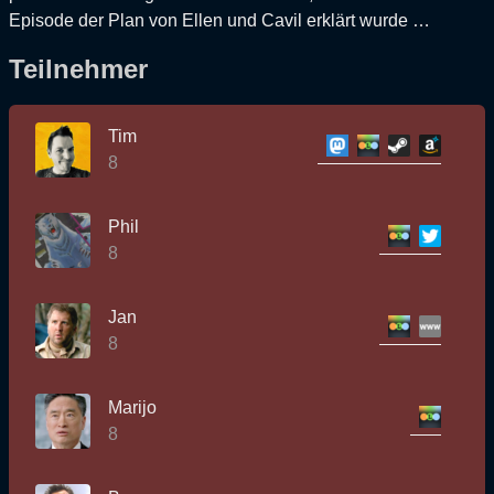
Episode der Plan von Ellen und Cavil erklärt wurde …
Teilnehmer
Tim
8
Phil
8
Jan
8
Marijo
8