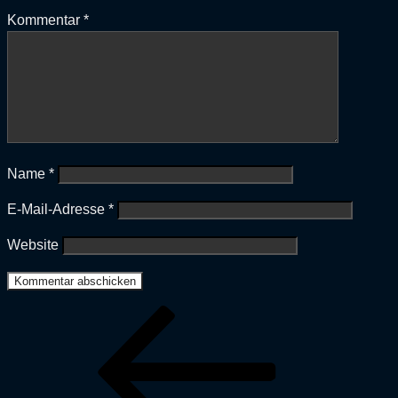
Kommentar
*
Name
*
E-Mail-Adresse
*
Website
Beitragsnavigation
Vorheriger
Beitrag