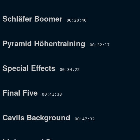
Schläfer Boomer
00:20:40
Pyramid Höhentraining
00:32:17
Special Effects
00:34:22
Final Five
00:41:38
Cavils Background
00:47:32