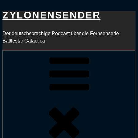
ZYLONEN​SENDER
Zum
Inhalt
springen
Der deutschsprachige Podcast über die Fernsehserie
Battlestar Galactica